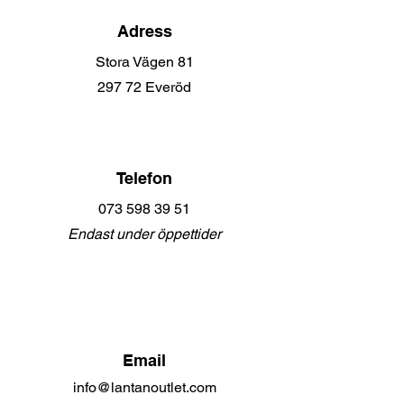
lokaler på Stora Vägen 81, där 
Adress
den fortfarande finns idag med 
Stora Vägen 81
ett mycket omfattande 
297 72 Everöd
sortiment av välkända 
varumärken.

Telefon
Under 2022 testade vi att 
öppna Pop Up-butiker i Malmö 
073 598 39 51
och på Barkaby, vilket blev 
Endast under öppettider
mycket uppskattat av 
marknaden. Därför väljer vi än 
en gång att driva Pop Up-
butiker under hösten 2023. 
Email
Den här hösten kommer ni att 
info@lantanoutlet.com
hitta oss på Emporia plan 3, 