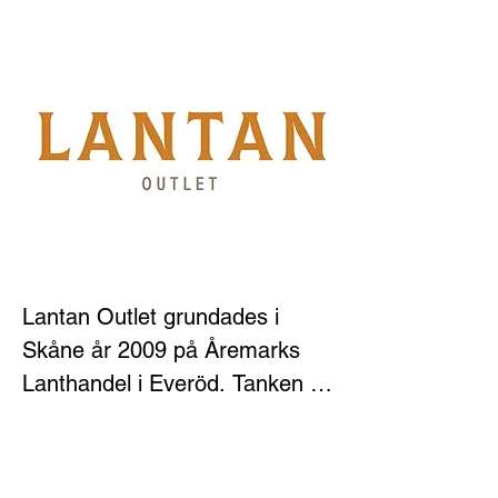
Lantan Outlet grundades i 
Skåne år 2009 på Åremarks 
Lanthandel i Everöd. Tanken 
bakom butiken var att den 
skulle fungera som en 
försäljningskanal för 